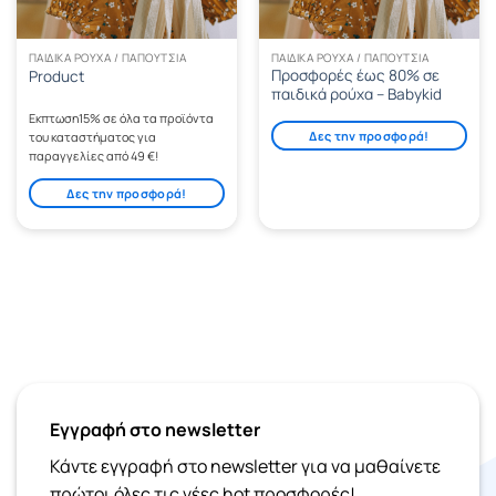
ΠΑΙΔΙΚΆ ΡΟΎΧΑ / ΠΑΠΟΎΤΣΙΑ
ΠΑΙΔΙΚΆ ΡΟΎΧΑ / ΠΑΠΟΎΤΣΙΑ
Προσφορές έως 80% σε
Product
παιδικά ρούχα – Babykid
Eκπτωση15% σε όλα τα προϊόντα
Δες την προσφορά!
του καταστήματος για
παραγγελίες από 49 €!
Δες την προσφορά!
Εγγραφή στο newsletter
Κάντε εγγραφή στο newsletter για να μαθαίνετε
πρώτοι όλες τις νέες hot προσφορές!