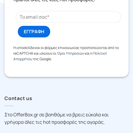
Η ιστοσελίδα και οι φόρμες επικοινωνίας προστατεύονται από το
reCAPTCHA και ισχύουν οι
Όροι Υπηρεσιών
και η
Πολιτική
Απορρήτου
της Google.
Contact us
Στο OfferBox.gr σε βοηθάμε να βρεις εύκολα και
γρήγορα όλες τις hot προσφορές της αγοράς.