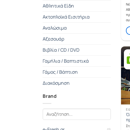
Νέ
Αθλητικά Είδη
ΑΒ
πρ
Ακτοπλοϊκά Εισιτήρια
αγ
Αναλώσιμα
Αξεσουάρ
Βιβλία / CD / DVD
Γαμήλια / Βαπτιστικά
Γάμος / Βάπτιση
Διακόσμηση
Διαφήμιση / Marketing
Brand
Διάφορα
ΕΊ
Ό
Είδη Supermarket
π
Στ
Είδη Δώρων
e-Fresh.gr
(1)