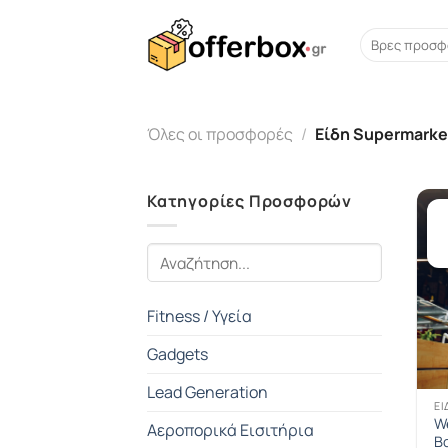
Skip
to
Search
for:
content
Όλες οι προσφορές
/
Είδη Supermarke
Κατηγορίες Προσφορών
Fitness / Υγεία
Gadgets
Lead Generation
ΕΊ
We
Αεροπορικά Εισιτήρια
Β