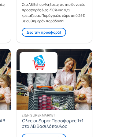
ρές
Στο ΑΒ Eshop θα βρεις τις πιο δυνατές
προσφορές έως -50% για ό,τι
χρειάζεσαι. Παράγγειλε τώρα από 25€
με αυθημερόν παράδοση!
Δες την προσφορά!
ΕΊΔΗ SUPERMARKET
 AB
Όλες οι Super Προσφορές 1+1
στα ΑΒ Βασιλόπουλος