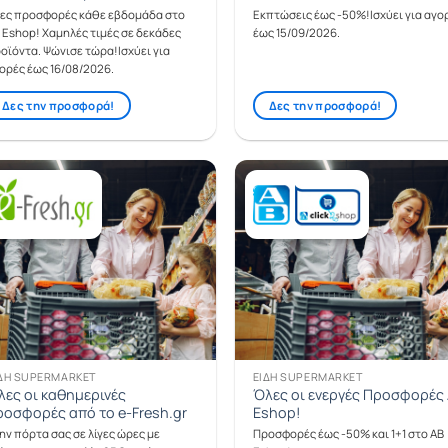
ες προσφορές κάθε εβδομάδα στο
Εκπτώσεις έως -50%!Ισχύει για αγο
 Eshop! Χαμηλές τιμές σε δεκάδες
έως 15/09/2026.
οϊόντα. Ψώνισε τώρα!Ισχύει για
ορές έως 16/08/2026.
Δες την προσφορά!
Δες την προσφορά!
ΔΗ SUPERMARKET
ΕΊΔΗ SUPERMARKET
λες οι καθημερινές
Όλες οι ενεργές Προσφορές
ροσφορές από το e-Fresh.gr
Eshop!
ην πόρτα σας σε λίγες ώρες με
Προσφορές έως -50% και 1+1 στο AB