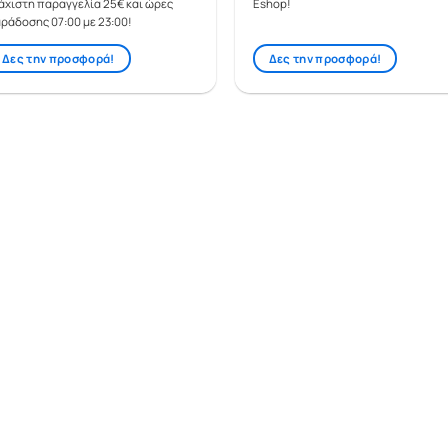
άχιστη παραγγελία 25€ και ώρες
Eshop!
ράδοσης 07:00 με 23:00!
Δες την προσφορά!
Δες την προσφορά!