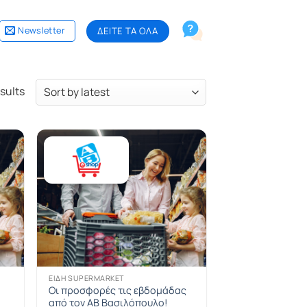
Newsletter
ΔΕΙΤΕ ΤΑ ΟΛΑ
sults
ΕΊΔΗ SUPERMARKET
Οι προσφορές τις εβδομάδας
από τον AB Βασιλόπουλο!