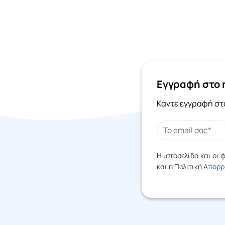
Οπτικά
Παιδικά Ρούχα / Παπούτσια
Παιχνίδια
Παπούτσια
Εγγραφή στο 
Πολυκαταστήματα
Κάντε εγγραφή στο
Προϊόντα Ενηλίκων (+18)
Προσωπική Φροντίδα /
Καλλυντικά
Η ιστοσελίδα και οι
Ρολόγια
και η
Πολιτική Απορ
Φαγητό / Ποτό