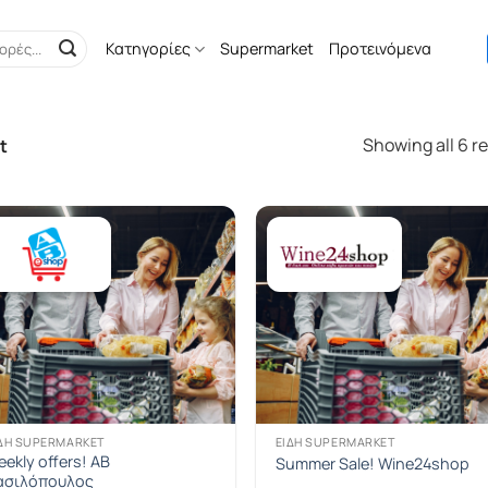
Κατηγορίες
Supermarket
Προτεινόμενα
Showing all 6 re
t
ΔΗ SUPERMARKET
ΕΊΔΗ SUPERMARKET
ekly offers! ΑΒ
Summer Sale! Wine24shop
ασιλόπουλος