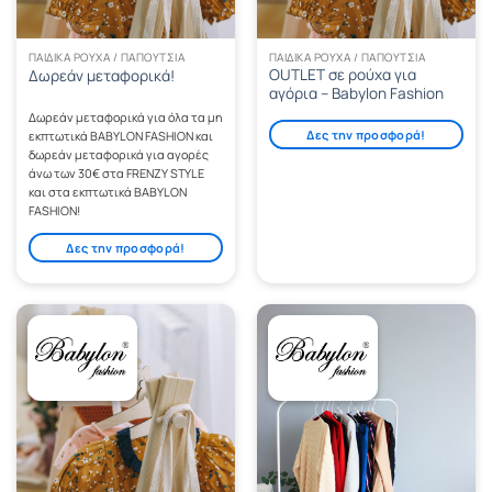
ΠΑΙΔΙΚΆ ΡΟΎΧΑ / ΠΑΠΟΎΤΣΙΑ
ΠΑΙΔΙΚΆ ΡΟΎΧΑ / ΠΑΠΟΎΤΣΙΑ
OUTLET σε ρούχα για
Δωρεάν μεταφορικά!
αγόρια – Babylon Fashion
Δωρεάν μεταφορικά για όλα τα μη
Δες την προσφορά!
εκπτωτικά BABYLON FASHION και
δωρεάν μεταφορικά για αγορές
άνω των 30€ στα FRENZY STYLE
και στα εκπτωτικά BABYLON
FASHION!
Δες την προσφορά!