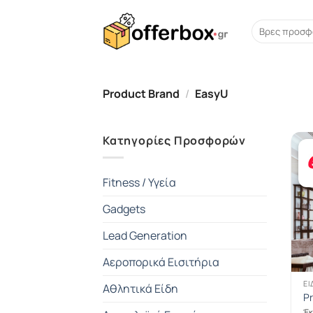
Skip
to
Search
for:
content
Product Brand
/
EasyU
Κατηγορίες Προσφορών
Fitness / Υγεία
Gadgets
Lead Generation
Αεροπορικά Εισιτήρια
ΕΊ
Αθλητικά Είδη
P
Έκ