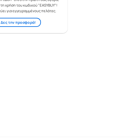
 τη χρήση του κωδικού "EASYBUY"!
χύει για εγγεγραμμένους πελάτες.
Δες την προσφορά!