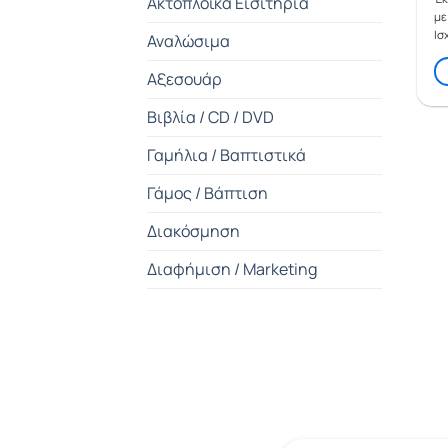
Ακτοπλοϊκά Εισιτήρια
με
Ισ
Αναλώσιμα
Αξεσουάρ
Βιβλία / CD / DVD
Γαμήλια / Βαπτιστικά
Γάμος / Βάπτιση
Διακόσμηση
Διαφήμιση / Marketing
Διάφορα
Είδη Supermarket
Είδη Δώρων
Είδη Σπιτιού / Κήπος / DIY