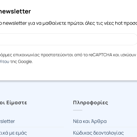
newsletter
 newsletter για να μαθαίνετε πρώτοι όλες τις νέες hot προ
 φόρμες επικοινωνίας προστατεύονται από το reCAPTCHA και ισχύουν
ρήτου
της Google.
οι Είμαστε
Πληροφορίες
sletter
Νέα και Άρθρα
τικά με εμάς
Κώδικας δεοντολογίας