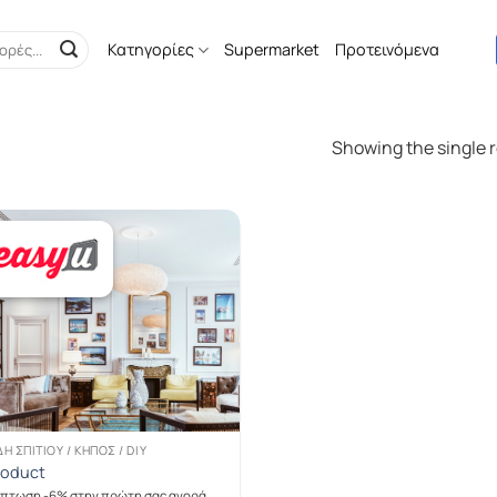
Κατηγορίες
Supermarket
Προτεινόμενα
Showing the single r
ΔΗ ΣΠΙΤΙΟΎ / ΚΉΠΟΣ / DIY
roduct
πτωση -6% στην πρώτη σας αγορά,