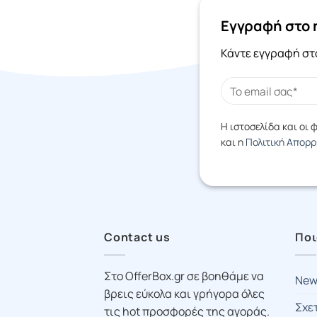
Είδη Ταξιδίου
Εγγραφή στο 
Είδη Φαρμακείου
Κάντε εγγραφή στο
Ένδυση
Ενέργεια / Φωτοβολταϊκά
Εσώρουχα
Η ιστοσελίδα και οι
Η/Υ / Ηλεκτρονικά
και η
Πολιτική Απορ
Ηλεκτρικές Συσκευές
Κατοικίδια / Ζώα
Κινητή / Σταθερή τηλεφωνία
Contact us
Ποι
Κοσμήματα
Στο OfferBox.gr σε βοηθάμε να
Λουλούδια
New
βρεις εύκολα και γρήγορα όλες
Οπτικά
Σχε
τις hot προσφορές της αγοράς.