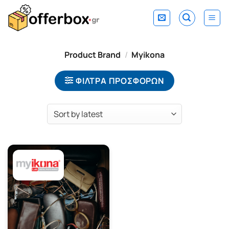
Skip
to
content
Product Brand
/
Myikona
ΦΙΛΤΡΑ ΠΡΟΣΦΟΡΩΝ