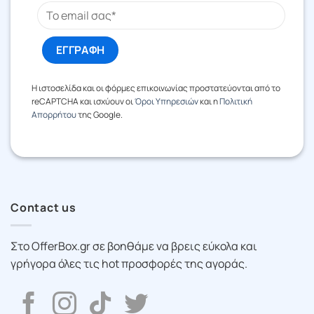
Η ιστοσελίδα και οι φόρμες επικοινωνίας προστατεύονται από το
reCAPTCHA και ισχύουν οι
Όροι Υπηρεσιών
και η
Πολιτική
Απορρήτου
της Google.
Contact us
Στο OfferBox.gr σε βοηθάμε να βρεις εύκολα και
γρήγορα όλες τις hot προσφορές της αγοράς.