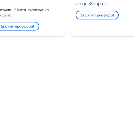
UniqueShop.gr
πτωση -15% στα μη εκπτωτικά
Δες την προσφορά!
οϊόντα!
Δες την προσφορά!