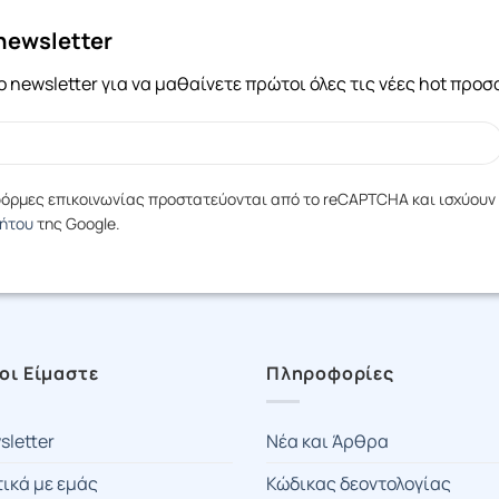
newsletter
 newsletter για να μαθαίνετε πρώτοι όλες τις νέες hot προ
 φόρμες επικοινωνίας προστατεύονται από το reCAPTCHA και ισχύουν
ρήτου
της Google.
οι Είμαστε
Πληροφορίες
sletter
Νέα και Άρθρα
τικά με εμάς
Κώδικας δεοντολογίας