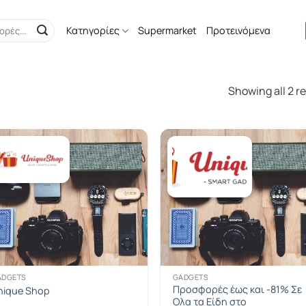
Κατηγορίες
Supermarket
Προτεινόμενα
Showing all 2 re
ADGETS
GADGETS
Προσφορές έως και -81% Σε
nique Shop
Ολα τα Είδη στο