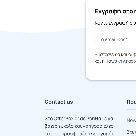
Είδη Ταξιδίου
Εγγραφή στο 
Είδη Φαρμακείου
Κάντε εγγραφή στο
Ένδυση
Ενέργεια / Φωτοβολταϊκά
Εσώρουχα
Η ιστοσελίδα και οι
Η/Υ / Ηλεκτρονικά
και η
Πολιτική Απορ
Ηλεκτρικές Συσκευές
Κατοικίδια / Ζώα
Κινητή / Σταθερή τηλεφωνία
Contact us
Ποι
Κοσμήματα
Στο OfferBox.gr σε βοηθάμε να
Λουλούδια
New
βρεις εύκολα και γρήγορα όλες
Οπτικά
Σχε
τις hot προσφορές της αγοράς.