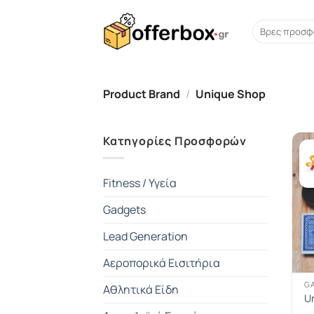
Skip
to
Search
for:
content
Product Brand
/
Unique Shop
Κατηγορίες Προσφορών
Fitness / Υγεία
Gadgets
Lead Generation
Αεροπορικά Εισιτήρια
G
Αθλητικά Είδη
U