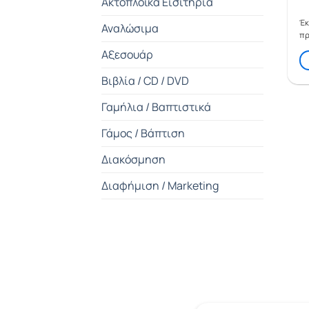
Ακτοπλοϊκά Εισιτήρια
Έκ
Αναλώσιμα
πρ
Αξεσουάρ
Βιβλία / CD / DVD
Γαμήλια / Βαπτιστικά
Γάμος / Βάπτιση
Διακόσμηση
Διαφήμιση / Marketing
Διάφορα
Είδη Supermarket
Είδη Δώρων
Είδη Σπιτιού / Κήπος / DIY