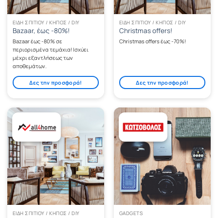
ΕΊΔΗ ΣΠΙΤΙΟΎ / ΚΉΠΟΣ / DIY
ΕΊΔΗ ΣΠΙΤΙΟΎ / ΚΉΠΟΣ / DIY
Bazaar, έως -80%!
Christmas offers!
Bazaar έως -80% σε
Christmas offers έως -70%!
περιορισμένα τεμάχια! Ισχύει
μέχρι εξαντλήσεως των
αποθεμάτων.
Δες την προσφορά!
Δες την προσφορά!
ΕΊΔΗ ΣΠΙΤΙΟΎ / ΚΉΠΟΣ / DIY
GADGETS