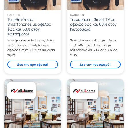
GADGETS
GADGETS
Τα φθηνότερα
Τηελοράσεις Smart TV με
Smartphones με όφελος
όφελος έως και 60% στον
έως και 60% στον
Κωτσόβολο!
Κωτσόβολο!
Smartphones σε Hot τιμές! Δείτε
Smartphones σε Hot τιμές! Δείτε
τα διαθέσιμα smartphone με
τις διαθέσιμες Smart TVs με
όφελος έως και 60% σε αύξουσα
όφελος έως και 60% σε αύξουσα
τιμή!
τιμή!
Δες την προσφορά!
Δες την προσφορά!