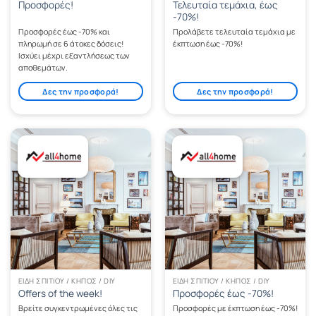
Τελευταία τεμάχια, έως
Προσφορές!
-70%!
Προσφορές έως -70% και
Προλάβετε τελευταία τεμάχια με
πληρωμή σε 6 άτοκες δόσεις!
έκπτωση έως -70%!
Ισχύει μέχρι εξαντλήσεως των
αποθεμάτων.
Δες την προσφορά!
Δες την προσφορά!
ΕΊΔΗ ΣΠΙΤΙΟΎ / ΚΉΠΟΣ / DIY
ΕΊΔΗ ΣΠΙΤΙΟΎ / ΚΉΠΟΣ / DIY
Offers of the week!
Προσφορές έως -70%!
Βρείτε συγκεντρωμένες όλες τις
Προσφορές με έκπτωση έως -70%!