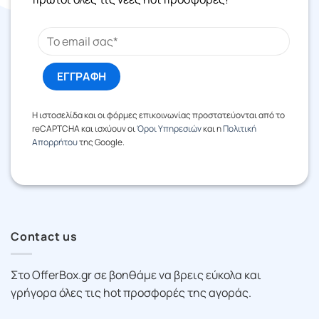
Η ιστοσελίδα και οι φόρμες επικοινωνίας προστατεύονται από το
reCAPTCHA και ισχύουν οι
Όροι Υπηρεσιών
και η
Πολιτική
Απορρήτου
της Google.
Contact us
Στο OfferBox.gr σε βοηθάμε να βρεις εύκολα και
γρήγορα όλες τις hot προσφορές της αγοράς.