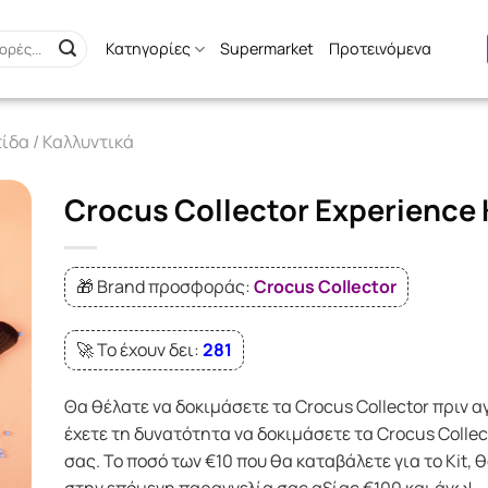
Κατηγορίες
Supermarket
Προτεινόμενα
δα / Καλλυντικά
Crocus Collector Experience 
🎁 Brand προσφοράς:
Crocus Collector
🚀 Το έχουν δει:
281
Θα θέλατε να δοκιμάσετε τα Crocus Collector πριν 
έχετε τη δυνατότητα να δοκιμάσετε τα Crocus Collec
σας. Το ποσό των €10 που θα καταβάλετε για το Kit,
στην επόμενη παραγγελία σας αξίας €100 και άνω!