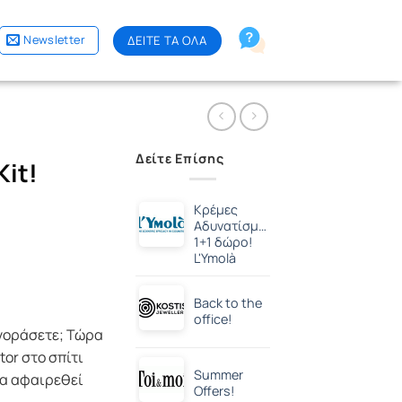
Newsletter
ΔΕΙΤΕ ΤΑ ΟΛΑ
Δείτε Επίσης
Kit!
Κρέμες
Αδυνατίσματος,
1+1 δώρο!
L'Ymolà
Back to the
office!
αγοράσετε; Τώρα
tor στο σπίτι
Summer
 θα αφαιρεθεί
Offers!