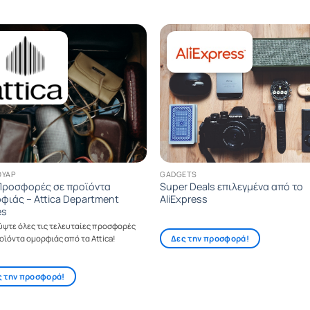
ΟΥΆΡ
GADGETS
Προσφορές σε προϊόντα
Super Deals επιλεγμένα από το
φιάς – Attica Department
AliExpress
es
ύψτε όλες τις τελευταίες προσφορές
Δες την προσφορά!
οϊόντα ομορφιάς από τα Attica!
ς την προσφορά!