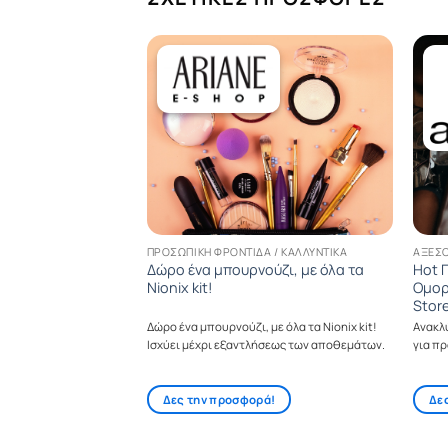
 / ΚΑΛΛΥΝΤΙΚΆ
ΠΡΟΣΩΠΙΚΉ ΦΡΟΝΤΊΔΑ / ΚΑΛΛΥΝΤΙΚΆ
ΑΞΕΣ
, με 2 προϊόντα
Δώρο ένα μπουρνούζι, με όλα τα
Hot 
Nionix kit!
Ομορ
Stor
 την αγορά 2 προϊόντων
Δώρο ένα μπουρνούζι, με όλα τα Nionix kit!
Ανακλ
 μέχρι εξαντλήσεως των
Ισχύει μέχρι εξαντλήσεως των αποθεμάτων.
για πρ
ά!
Δες την προσφορά!
Δε