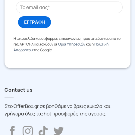
Η ιστοσελίδα και οι φόρμες επικοινωνίας προστατεύονται από το
reCAPTCHA και ισχύουν οι
Όροι Υπηρεσιών
και η
Πολιτική
Απορρήτου
της Google.
Contact us
Στο OfferBox.gr σε βοηθάμε να βρεις εύκολα και
γρήγορα όλες τις hot προσφορές της αγοράς.