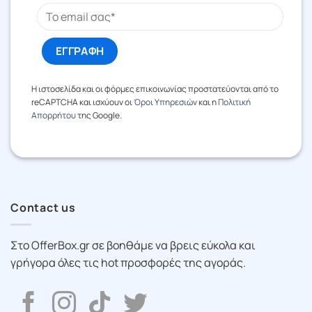
Η ιστοσελίδα και οι φόρμες επικοινωνίας προστατεύονται από το
reCAPTCHA και ισχύουν οι
Όροι Υπηρεσιών
και η
Πολιτική
Απορρήτου
της Google.
Contact us
Στο OfferBox.gr σε βοηθάμε να βρεις εύκολα και
γρήγορα όλες τις hot προσφορές της αγοράς.