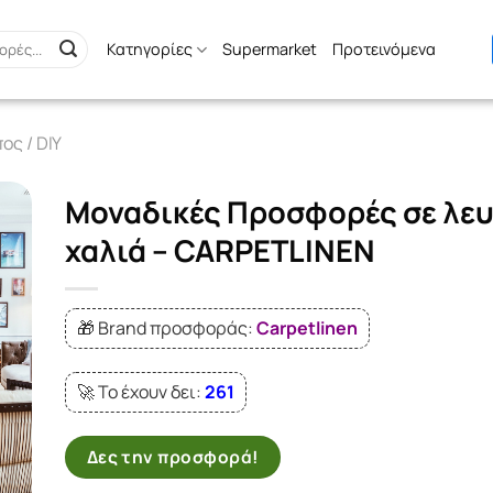
Κατηγορίες
Supermarket
Προτεινόμενα
ος / DIY
Μοναδικές Προσφορές σε λευ
χαλιά – CARPETLINEN
🎁 Brand προσφοράς:
Carpetlinen
🚀 Το έχουν δει:
261
Δες την προσφορά!