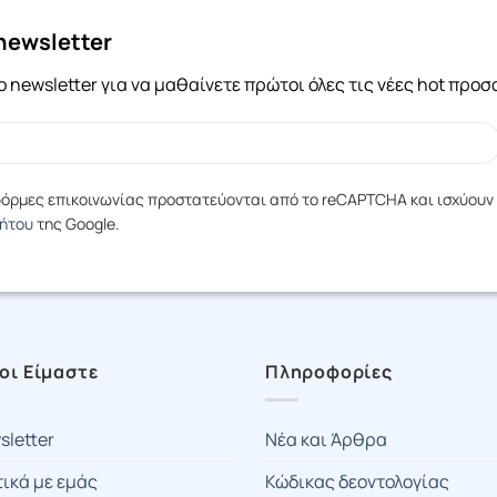
newsletter
 newsletter για να μαθαίνετε πρώτοι όλες τις νέες hot προ
 φόρμες επικοινωνίας προστατεύονται από το reCAPTCHA και ισχύουν
ρήτου
της Google.
οι Είμαστε
Πληροφορίες
sletter
Νέα και Άρθρα
τικά με εμάς
Κώδικας δεοντολογίας