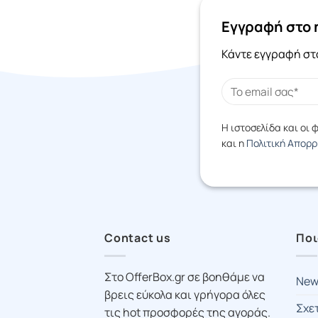
Εγγραφή στο 
Κάντε εγγραφή στο
Η ιστοσελίδα και οι
και η
Πολιτική Απορ
Contact us
Ποι
Στο OfferBox.gr σε βοηθάμε να
New
βρεις εύκολα και γρήγορα όλες
Σχε
τις hot προσφορές της αγοράς.