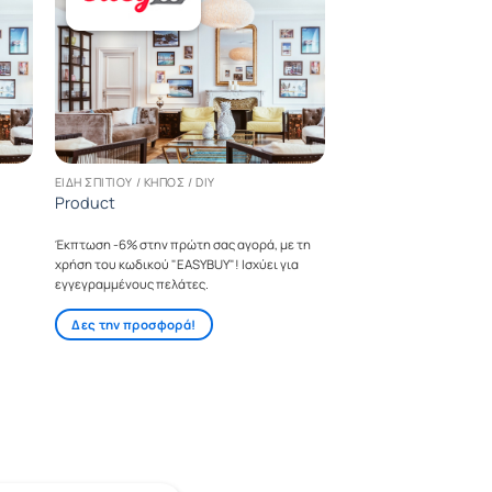
ΕΊΔΗ ΣΠΙΤΙΟΎ / ΚΉΠΟΣ / DIY
Product
Έκπτωση -6% στην πρώτη σας αγορά, με τη
χρήση του κωδικού "EASYBUY"! Ισχύει για
εγγεγραμμένους πελάτες.
Δες την προσφορά!