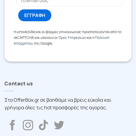
Η ιστοσελίδα και οι φόρμες επικοινωνίας προστατεύονται από το
reCAPTCHA και ισχύουν οι
Όροι Υπηρεσιών
και η
Πολιτική
Απορρήτου
της Google.
Contact us
Στο OfferBox.gr σε βοηθάμε να βρεις εύκολα και
γρήγορα όλες τις hot προσφορές της αγοράς.