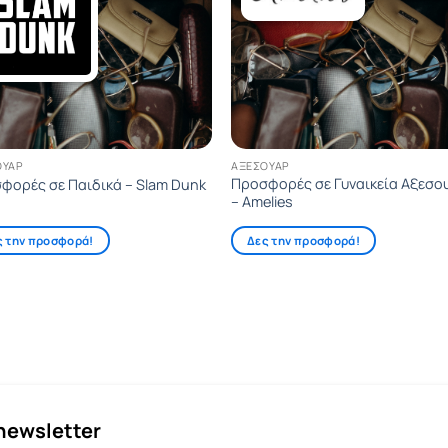
ΟΥΆΡ
ΑΞΕΣΟΥΆΡ
Προσφορές σε Γυναικεία Αξεσο
φορές σε Παιδικά – Slam Dunk
– Amelies
ς την προσφορά!
Δες την προσφορά!
newsletter