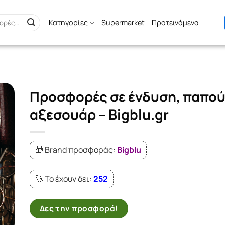
Κατηγορίες
Supermarket
Προτεινόμενα
Προσφορές σε ένδυση, παπού
αξεσουάρ – Bigblu.gr
🎁 Brand προσφοράς:
Bigblu
🚀 Το έχουν δει:
252
Δες την προσφορά!