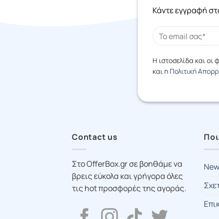
Κάντε εγγραφή στο
Η ιστοσελίδα και οι
και η
Πολιτική Απορ
Contact us
Ποι
Στο OfferBox.gr σε βοηθάμε να
New
βρεις εύκολα και γρήγορα όλες
Σχε
τις hot προσφορές της αγοράς.
Επι