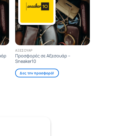
ΑΞΕΣΟΥΆΡ
υάρ
Προσφορές σε Αξεσουάρ –
Sneaker10
Δες την προσφορά!