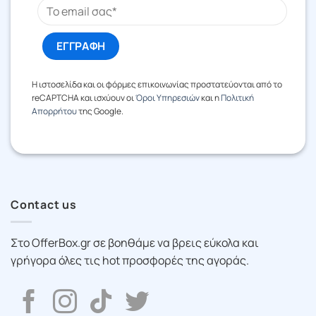
Η ιστοσελίδα και οι φόρμες επικοινωνίας προστατεύονται από το
reCAPTCHA και ισχύουν οι
Όροι Υπηρεσιών
και η
Πολιτική
Απορρήτου
της Google.
Contact us
Στο OfferBox.gr σε βοηθάμε να βρεις εύκολα και
γρήγορα όλες τις hot προσφορές της αγοράς.