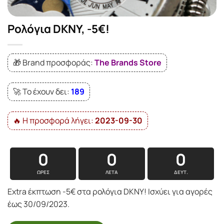
Ρολόγια DKNY, -5€!
🎁 Brand προσφοράς:
The Brands Store
🚀 Το έχουν δει:
189
🔥 Η προσφορά λήγει:
2023-09-30
0
0
0
ΏΡΕΣ
ΛΕΤΆ
ΔΕΥΤ.
Extra έκπτωση -5€ στα ρολόγια DKNY! Ισχύει για αγορές
έως 30/09/2023.