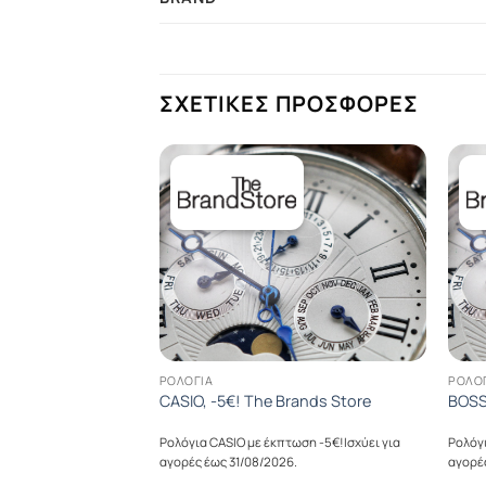
ΣΧΕΤΙΚΕΣ ΠΡΟΣΦΟΡΕΣ
ΡΟΛΌΓΙΑ
ΡΟΛΌ
e Brands Store
CASIO, -5€! The Brands Store
BOSS
πτωση -25€!Ισχύει για
Ρολόγια CASIO με έκπτωση -5€!Ισχύει για
Ρολόγι
6.
αγορές έως 31/08/2026.
αγορές