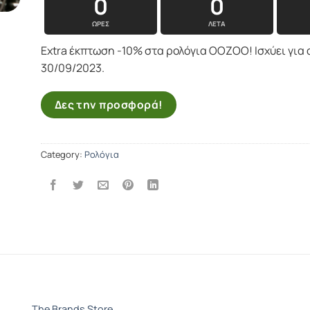
0
0
ΏΡΕΣ
ΛΕΤΆ
Extra έκπτωση -10% στα ρολόγια OOZOO! Ισχύει για
30/09/2023.
Δες την προσφορά!
Category:
Ρολόγια
The Brands Store