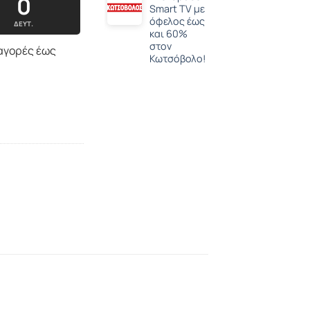
0
Smart TV με
όφελος έως
ΔΕΥΤ.
και 60%
στον
 αγορές έως
Κωτσόβολο!