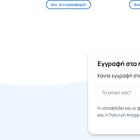
ά!
Δες την προσφορά!
Δε
Εγγραφή στο 
Κάντε εγγραφή στο
Η ιστοσελίδα και οι
και η
Πολιτική Απορ