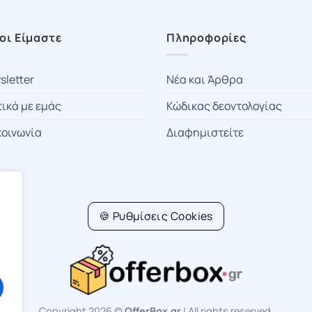
οι Είμαστε
Πληροφορίες
sletter
Νέα και Άρθρα
τικά με εμάς
Κώδικας δεοντολογίας
κοινωνία
Διαφημιστείτε
🍪 Ρυθμίσεις Cookies
Copyright 2026 ©
OfferBox.gr
| All rights reserved.