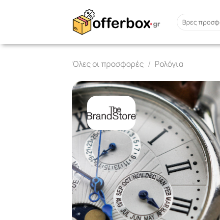
Skip
to
Search
for:
content
Όλες οι προσφορές
/
Ρολόγια