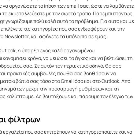
ς να οργανώσετε το inbox των email σας, ώστε να λαμβάνετε
να τα εκμεταλλεύεστε με τον σωστό τρόπο. Παρεμπιπτόντως,
gr γνωρίζουμε πολύ καλά αυτό το πρόβλημα. Για αυτό και με
 επιλέγετε τις κατηγορίες που σας ενδιαφέρουν και την
α Newsletter, και αφήνετε τα υπόλοιπα σε εμάς.
ο Outlook, η ύπαρξη ενός καλά οργανωμένου
κονομήσει χρόνο, να μειώσει το άγχος και να βελτιώσει τη
δρομείου σας. Σε αυτόν τον περιεκτικό οδηγό, θα σας
και πρακτικές συμβουλές που θα σας βοηθήσουν να
ατοκιβώτιό σας τόσο στο Gmail όσο και στο Outlook. Από
 μηνυμάτων μέχρι την προσαρμογή ρυθμίσεων και τη
ς καλύπτουμε. Ας βουτήξουμε και πάρουμε τον έλεγχο των
αι φίλτρων
ρά εργαλεία που σας επιτρέπουν να κατηγοριοποιείτε και να