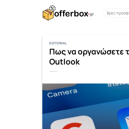
Skip
to
Search
for:
content
EDITORIAL
Πως να οργανώσετε τ
Outlook