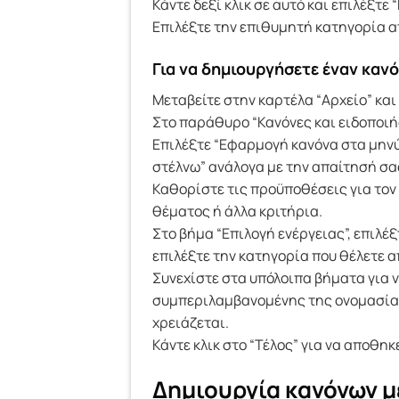
Κάντε δεξί κλικ σε αυτό και επιλέξτ
Επιλέξτε την επιθυμητή κατηγορία απ
Για να δημιουργήσετε έναν καν
Μεταβείτε στην καρτέλα “Αρχείο” και 
Στο παράθυρο “Κανόνες και ειδοποιήσε
Επιλέξτε “Εφαρμογή κανόνα στα μην
στέλνω” ανάλογα με την απαίτησή σας 
Καθορίστε τις προϋποθέσεις για τον
θέματος ή άλλα κριτήρια.
Στο βήμα “Επιλογή ενέργειας”, επιλέ
επιλέξτε την κατηγορία που θέλετε α
Συνεχίστε στα υπόλοιπα βήματα για 
συμπεριλαμβανομένης της ονομασίας 
χρειάζεται.
Κάντε κλικ στο “Τέλος” για να αποθηκ
Δημιουργία κανόνων μ