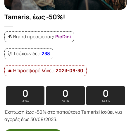
Tamaris, έως -50%!
🎁 Brand προσφοράς:
PieDini
🚀 Το έχουν δει:
238
🔥 Η προσφορά λήγει:
2023-09-30
0
0
0
ΏΡΕΣ
ΛΕΤΆ
ΔΕΥΤ.
Έκπτωση έως -50% στα παπούτσια Tamaris! Ισχύει για
αγορές έως 30/09/2023.